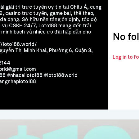
ái giải trí trực tuyến uy tín tại Châu Á, cung
9, casino trực tuyến, game bài, thể thao,
 đa dạng. Sở hữu nền tảng ổn định, tốc độ
h vụ CSKH 24/7, Loto188 mang đến trải
 minh bạch và nhiều ưu đãi hấp dẫn cho
No fo
//loto188.world/
Nguyễn Thị Minh Khai, Phường 6, Quận 3,
Log in to f
2144
world@gmail.com
188 #nhacailoto188 #loto188world
dangnhaploto188