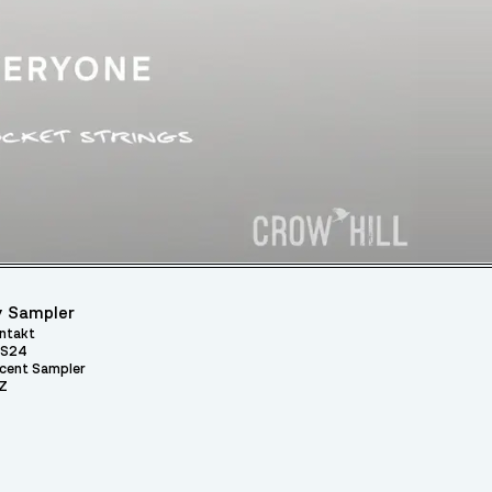
 Sampler
ntakt
S24
cent Sampler
Z