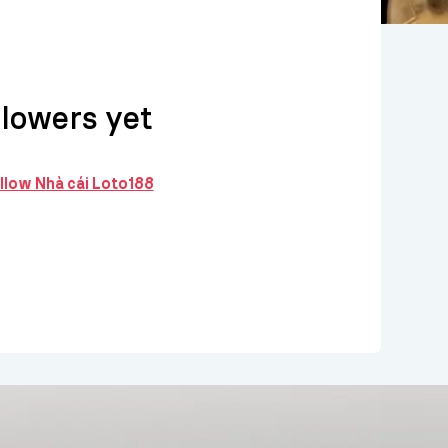
llowers yet
ollow Nhà cái Loto188