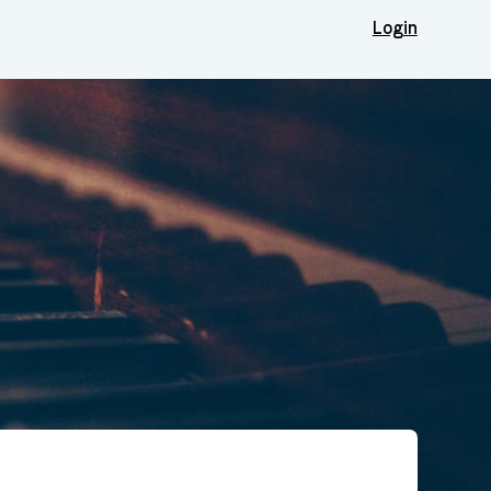
Login