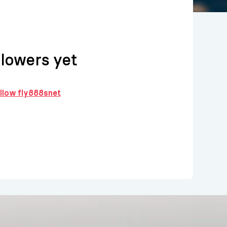
llowers yet
ollow fly888snet