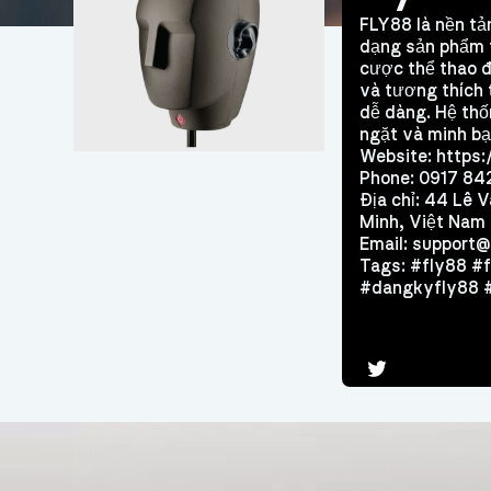
FLY88 là nền tản
dạng sản phẩm t
cược thể thao đ
và tương thích t
dễ dàng. Hệ th
ngặt và minh bạ
Website: https:
Phone: 0917 84
Địa chỉ: 44 Lê 
Minh, Việt Nam
Email: support
Tags: #fly88 #
#dangkyfly88 #
Twitter