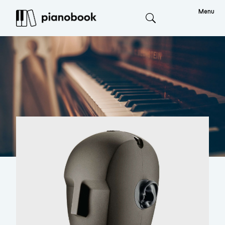
Menu
Search