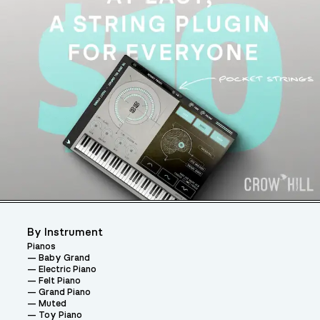
By Instrument
Pianos
Baby Grand
Electric Piano
Felt Piano
Grand Piano
Muted
Toy Piano