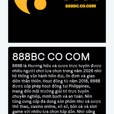
888BC CO COM
888B là thương hiệu cá cược trực tuyến được
nhiều người chơi lựa chọn trong năm 2026 nhờ
hệ thống vận hành hiện đại, ổn định và giao
diện thân thiện. Hoạt động từ năm 2018, 888B
được cấp phép hoạt động tại Philippines,
mang đến môi trường giải trí trực tuyến
chuyên nghiệp, minh bạch và an toàn. Nền
tảng cung cấp đa dạng sản phẩm như cá cược
thể thao, casino online, xổ số, bắn cá và slot
game với nhiều lựa chọn hấp dẫn. Nhờ công