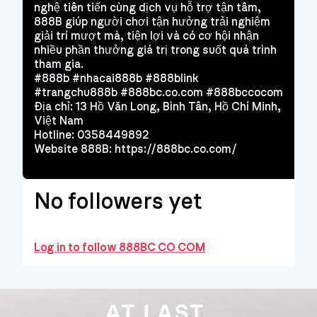
nghệ tiên tiến cùng dịch vụ hỗ trợ tận tâm,
888B giúp người chơi tận hưởng trải nghiệm
giải trí mượt mà, tiện lợi và có cơ hội nhận
nhiều phần thưởng giá trị trong suốt quá trình
tham gia.
#888b #nhacai888b #888blink
#trangchu888b #888bc.co.com #888bccocom
Địa chỉ: 13 Hồ Văn Long, Bình Tân, Hồ Chí Minh,
Việt Nam
Hotline: 0358449892
Website 888B: https://888bc.co.com/
No followers yet
Log in to follow 888BC CO COM