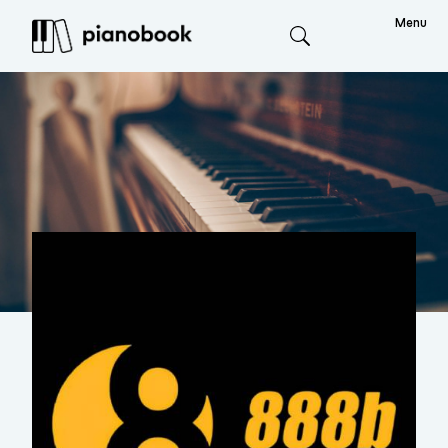
Menu
Search